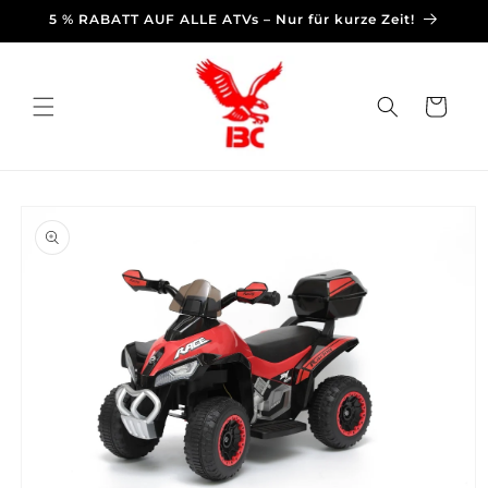
Skip to
5 % RABATT AUF ALLE ATVs – Nur für kurze Zeit!
content
Cart
Skip to
product
information