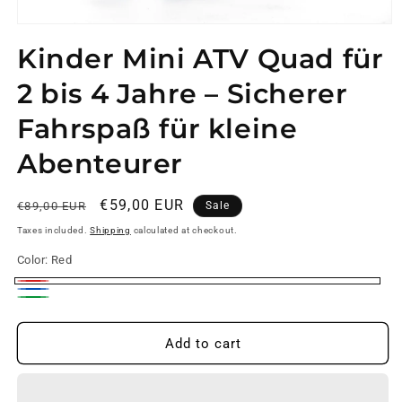
Open
media
Kinder Mini ATV Quad für
1
in
modal
2 bis 4 Jahre – Sicherer
Fahrspaß für kleine
Abenteurer
Regular
Sale
€59,00 EUR
€89,00 EUR
Sale
price
price
Taxes included.
Shipping
calculated at checkout.
Color:
Red
Red
Blue
Green
Add to cart