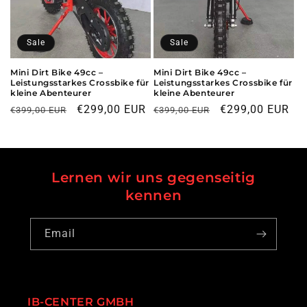
i
o
Sale
Sale
n
Mini Dirt Bike 49cc –
Mini Dirt Bike 49cc –
Leistungsstarkes Crossbike für
Leistungsstarkes Crossbike für
:
kleine Abenteurer
kleine Abenteurer
Regular
Sale
€299,00 EUR
Regular
Sale
€299,00 EUR
€399,00 EUR
€399,00 EUR
price
price
price
price
Lernen wir uns gegenseitig
kennen
Email
IB-CENTER GMBH